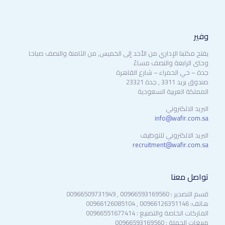
وفير
يفتح مكتبنا الإداري من الأحد إلى الخميس, من الثامنة والنصف صباحا
وحتى الرابعة والنصف مساءً
جدة – حي الحمراء – شارع القاهرة
صندوق بريد 3311 , جدة 23321
المملكة العربية السعودية
البريد الالكتروني
info@wafir.com.sa
البريد الالكتروني للتوظيف
recruitment@wafir.com.sa
تواصل معنا
قسم التصدير : 00966593169560 , 00966509731949
هاتف: 00966126351146 , 00966126085104
الماركات الخاصة والتصنيع : 00966551677414
مبيعات الجملة : 00966593169560