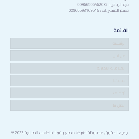
فرع الرياض : 00966506462087
قسم المشتريات : 00966593169516
القائمة
الرئيسية
من نحن
العلامات التجارية
خدماتنا
توظيف
اتصل بنا
جميع الحقوق محفوظة لشركة مصنع وفير للمنظفات الصناعية 2023 ©